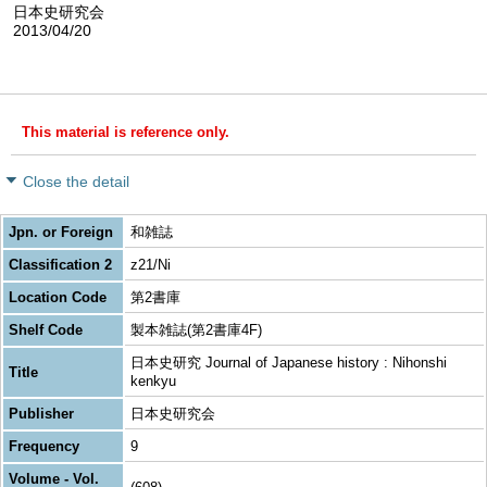
日本史研究会
2013/04/20
This material is reference only.
Close the detail
Jpn. or Foreign
和雑誌
Classification 2
z21/Ni
Location Code
第2書庫
Shelf Code
製本雑誌(第2書庫4F)
日本史研究 Journal of Japanese history : Nihonshi
Title
kenkyu
Publisher
日本史研究会
Frequency
9
Volume - Vol.