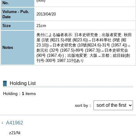
(608)
No.
Volume - Pub.
2013/04/20
Date
Size
21cm
奥付による編者表示: 日本史研究會 ; 出版者変更: 秋田
屋 (1號 (昭21.5)-8號 (昭23.6))→日本科學社 (9號 (昭
23.10))→日本史研究會 (10號(昭24.6)-31号 (1957.4))→
Notes
創元社 (32号 (1957.5)-89号 (1967.3))→日本史研究会
(90号 (1967.4)-) ; 出版地変更: 大阪→京都 ; 総目録(創
刊号-300号 1987.11刊)あり
Holding List
Holding
1
items
sort by
A41962
1
z21/Ni