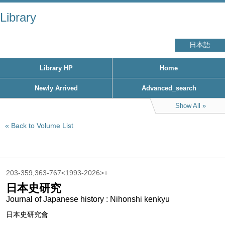
Library
日本語
Library HP
Home
Newly Arrived
Advanced_search
Show All
Back to Volume List
203-359,363-767<1993-2026>+
日本史研究
Journal of Japanese history : Nihonshi kenkyu
日本史研究會