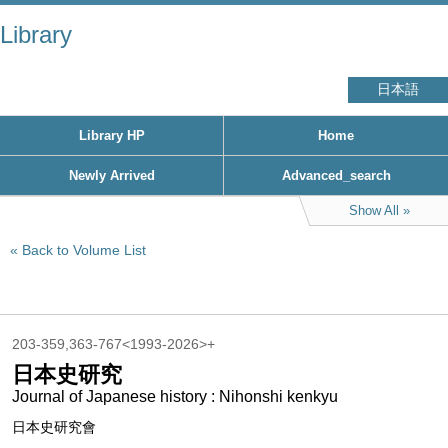
Library
日本語
Library HP
Home
Newly Arrived
Advanced_search
Show All
Back to Volume List
203-359,363-767<1993-2026>+
日本史研究
Journal of Japanese history : Nihonshi kenkyu
日本史研究會