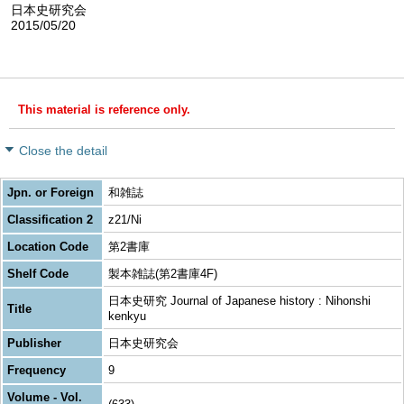
日本史研究会
2015/05/20
This material is reference only.
Close the detail
Jpn. or Foreign
和雑誌
Classification 2
z21/Ni
Location Code
第2書庫
Shelf Code
製本雑誌(第2書庫4F)
日本史研究 Journal of Japanese history : Nihonshi
Title
kenkyu
Publisher
日本史研究会
Frequency
9
Volume - Vol.