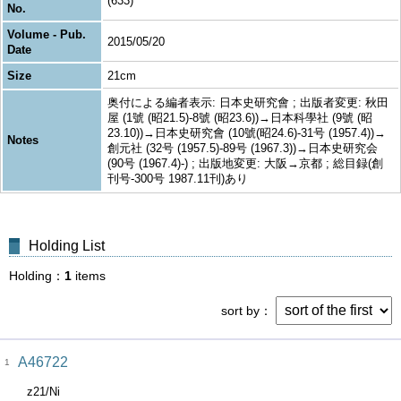
(633)
No.
Volume - Pub.
2015/05/20
Date
Size
21cm
奥付による編者表示: 日本史研究會 ; 出版者変更: 秋田
屋 (1號 (昭21.5)-8號 (昭23.6))→日本科學社 (9號 (昭
23.10))→日本史研究會 (10號(昭24.6)-31号 (1957.4))→
Notes
創元社 (32号 (1957.5)-89号 (1967.3))→日本史研究会
(90号 (1967.4)-) ; 出版地変更: 大阪→京都 ; 総目録(創
刊号-300号 1987.11刊)あり
Holding List
Holding
1
items
sort by
A46722
1
z21/Ni