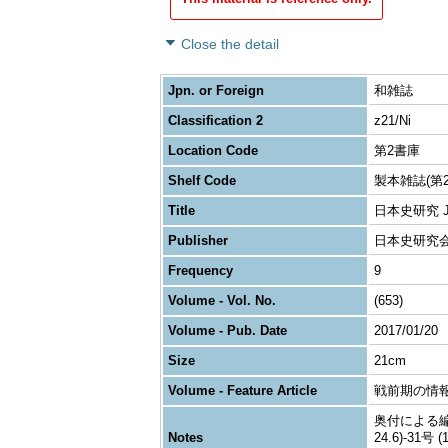
Close the detail
Jpn. or Foreign
和雑誌
Classification 2
z21/Ni
Location Code
第2書庫
Shelf Code
製本雑誌(第2
Title
日本史研究 Journ
Publisher
日本史研究
Frequency
9
Volume - Vol. No.
(653)
Volume - Pub. Date
2017/01/20
Size
21cm
Volume - Feature Article
戦前期の情
奥付による編者表
Notes
24.6)-31号