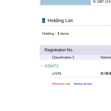
号 1987.11
Holding List
Holding
1
items
Registration No.
Classification 2
Volume
A50472
1
z21/Ni
第2書
Reference only
Binding already