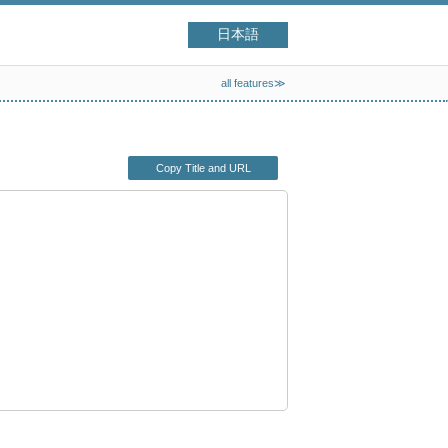
日本語
all features≫
Copy Title and URL