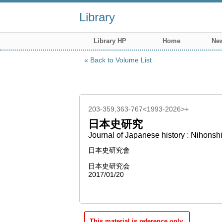
Library
Library HP
Home
New
Back to Volume List
203-359,363-767<1993-2026>+
日本史研究
Journal of Japanese history : Nihonsh
日本史研究會
日本史研究会
2017/01/20
This material is reference only.