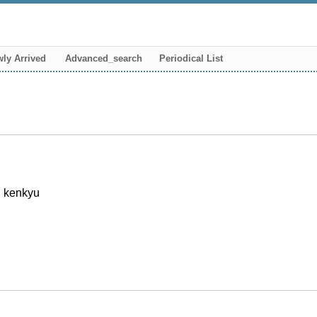
ly Arrived
Advanced_search
Periodical List
i kenkyu