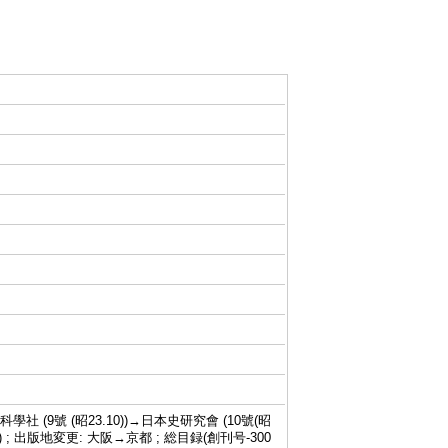
科學社 (9號 (昭23.10))→日本史研究會 (10號(昭
67.4)-) ; 出版地変更: 大阪→京都 ; 総目録(創刊号-300