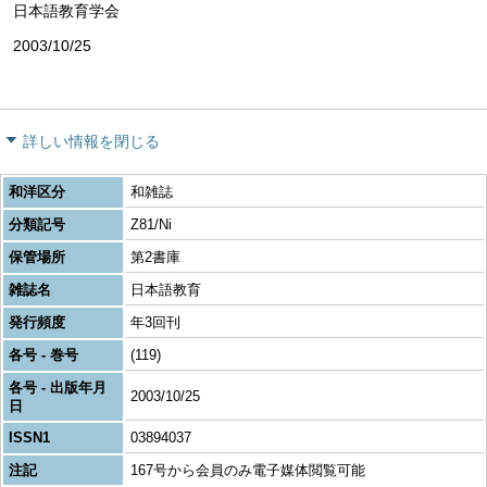
日本語教育学会
2003/10/25
詳しい情報を閉じる
和洋区分
和雑誌
分類記号
Z81/Ni
保管場所
第2書庫
雑誌名
日本語教育
発行頻度
年3回刊
各号 - 巻号
(119)
各号 - 出版年月
2003/10/25
日
ISSN1
03894037
注記
167号から会員のみ電子媒体閲覧可能