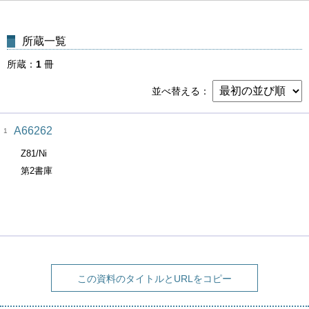
所蔵一覧
所蔵
1
冊
並べ替える
A66262
1
Z81/Ni
第2書庫
この資料のタイトルとURLをコピー