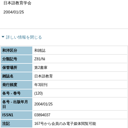
日本語教育学会
2004/01/25
詳しい情報を閉じる
和洋区分
和雑誌
分類記号
Z81/Ni
保管場所
第2書庫
雑誌名
日本語教育
発行頻度
年3回刊
各号 - 巻号
(120)
各号 - 出版年月
2004/01/25
日
ISSN1
03894037
注記
167号から会員のみ電子媒体閲覧可能