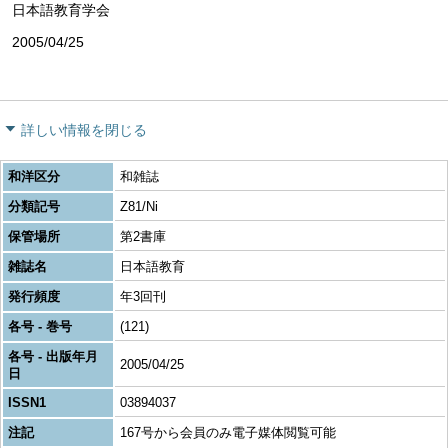
日本語教育学会
2005/04/25
詳しい情報を閉じる
和洋区分
和雑誌
分類記号
Z81/Ni
保管場所
第2書庫
雑誌名
日本語教育
発行頻度
年3回刊
各号 - 巻号
(121)
各号 - 出版年月
2005/04/25
日
ISSN1
03894037
注記
167号から会員のみ電子媒体閲覧可能