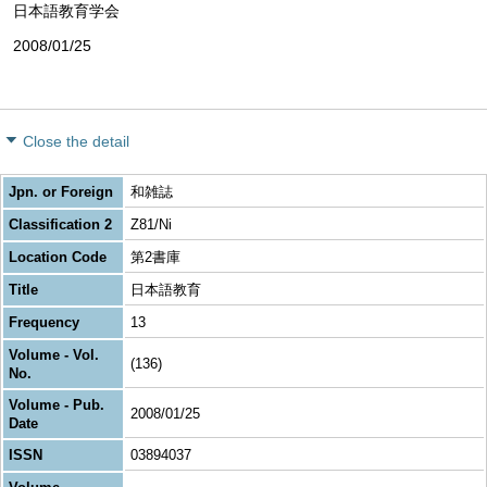
日本語教育学会
2008/01/25
Close the detail
Jpn. or Foreign
和雑誌
Classification 2
Z81/Ni
Location Code
第2書庫
Title
日本語教育
Frequency
13
Volume - Vol.
(136)
No.
Volume - Pub.
2008/01/25
Date
ISSN
03894037