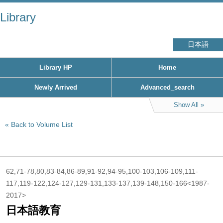
Library
日本語
Library HP
Home
Newly Arrived
Advanced_search
Show All
Back to Volume List
62,71-78,80,83-84,86-89,91-92,94-95,100-103,106-109,111-
117,119-122,124-127,129-131,133-137,139-148,150-166<1987-
2017>
日本語教育