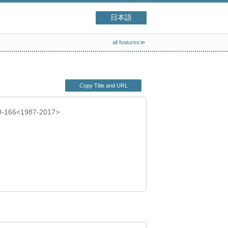
日本語
all features≫
Copy Title and URL
50-166<1987-2017>