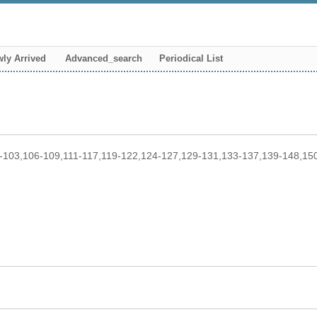
ly Arrived
Advanced_search
Periodical List
0-103,106-109,111-117,119-122,124-127,129-131,133-137,139-148,1