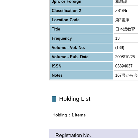
Jpn. or Foreign
和雑誌
Classification 2
Z81/Ni
Location Code
第2書庫
Title
日本語教育
Frequency
13
Volume - Vol. No.
(139)
Volume - Pub. Date
2008/10/25
ISSN
03894037
Notes
167号から
Holding List
Holding
1
items
Registration No.