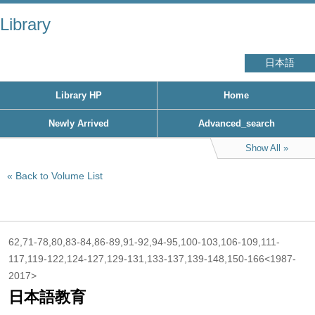
Library
日本語
Library HP
Home
Newly Arrived
Advanced_search
Show All
Back to Volume List
62,71-78,80,83-84,86-89,91-92,94-95,100-103,106-109,111-
117,119-122,124-127,129-131,133-137,139-148,150-166<1987-
2017>
日本語教育