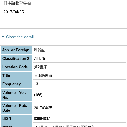
日本語教育学会
2017/04/25
Close the detail
Jpn. or Foreign
和雑誌
Classification 2
Z81/Ni
Location Code
第2書庫
Title
日本語教育
Frequency
13
Volume - Vol.
(166)
No.
Volume - Pub.
2017/04/25
Date
ISSN
03894037