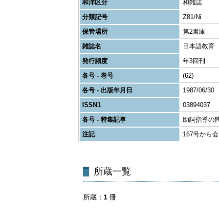
和洋区分
和雑誌
分類記号
Z81/Ni
保管場所
第2書庫
雑誌名
日本語教育
発行頻度
年3回刊
各号 - 巻号
(62)
各号 - 出版年月日
1987/06/30
ISSN1
03894037
各号 - 特集記事
助詞指導の
注記
167号から
所蔵一覧
所蔵
1
冊