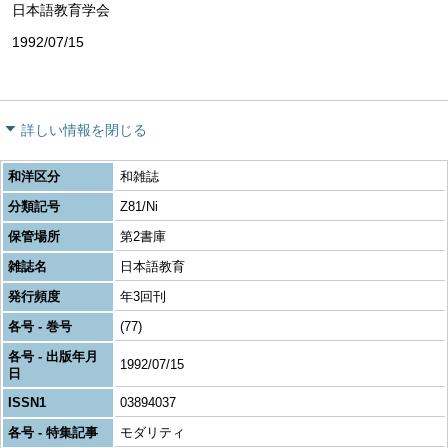
日本語教育学会
1992/07/15
詳しい情報を閉じる
和洋区分
和雑誌
分類記号
Z81/Ni
保管場所
第2書庫
雑誌名
日本語教育
発行頻度
年3回刊
各号 - 巻号
(77)
各号 - 出版年月
1992/07/15
日
ISSN1
03894037
各号 - 特集記事
モダリティ