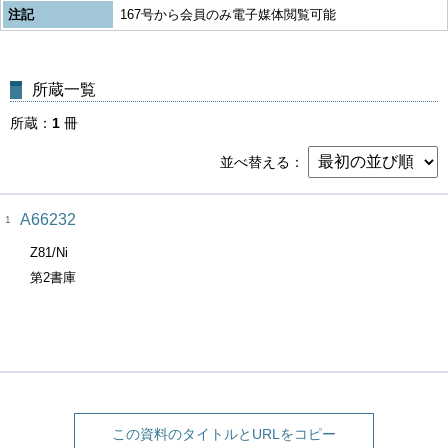
注記
167号から会員のみ電子媒体閲覧可能
所蔵一覧
所蔵
1
冊
並べ替える
A66232
1
Z81/Ni
第2書庫
この資料のタイトルとURLをコピー