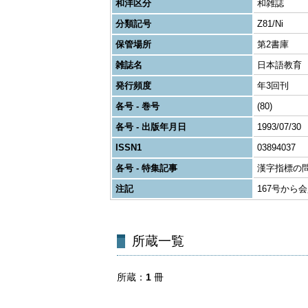
和洋区分
和雑誌
分類記号
Z81/Ni
保管場所
第2書庫
雑誌名
日本語教育
発行頻度
年3回刊
各号 - 巻号
(80)
各号 - 出版年月日
1993/07/30
ISSN1
03894037
各号 - 特集記事
漢字指標の
注記
167号から
所蔵一覧
所蔵
1
冊