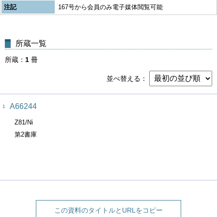
注記
167号から会員のみ電子媒体閲覧可能
所蔵一覧
所蔵
1
冊
並べ替える
A66244
1
Z81/Ni
第2書庫
この資料のタイトルとURLをコピー