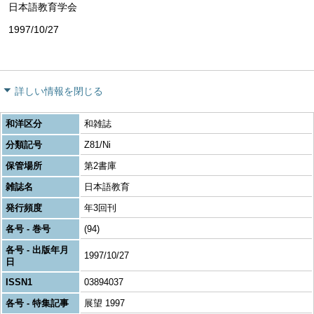
日本語教育学会
1997/10/27
詳しい情報を閉じる
和洋区分
和雑誌
分類記号
Z81/Ni
保管場所
第2書庫
雑誌名
日本語教育
発行頻度
年3回刊
各号 - 巻号
(94)
各号 - 出版年月
1997/10/27
日
ISSN1
03894037
各号 - 特集記事
展望 1997