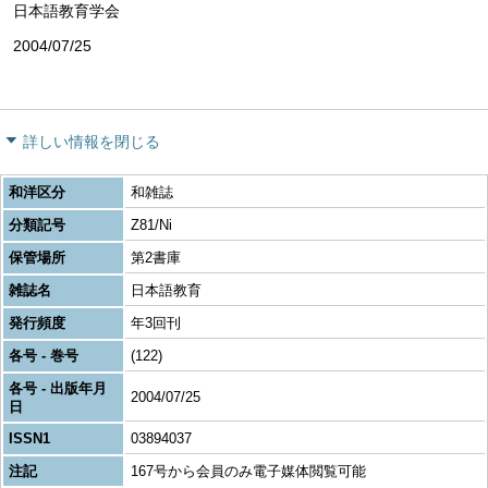
日本語教育学会
2004/07/25
詳しい情報を閉じる
和洋区分
和雑誌
分類記号
Z81/Ni
保管場所
第2書庫
雑誌名
日本語教育
発行頻度
年3回刊
各号 - 巻号
(122)
各号 - 出版年月
2004/07/25
日
ISSN1
03894037
注記
167号から会員のみ電子媒体閲覧可能