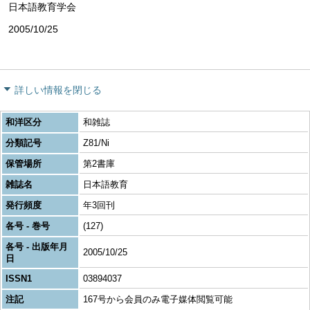
日本語教育学会
2005/10/25
詳しい情報を閉じる
和洋区分
和雑誌
分類記号
Z81/Ni
保管場所
第2書庫
雑誌名
日本語教育
発行頻度
年3回刊
各号 - 巻号
(127)
各号 - 出版年月
2005/10/25
日
ISSN1
03894037
注記
167号から会員のみ電子媒体閲覧可能