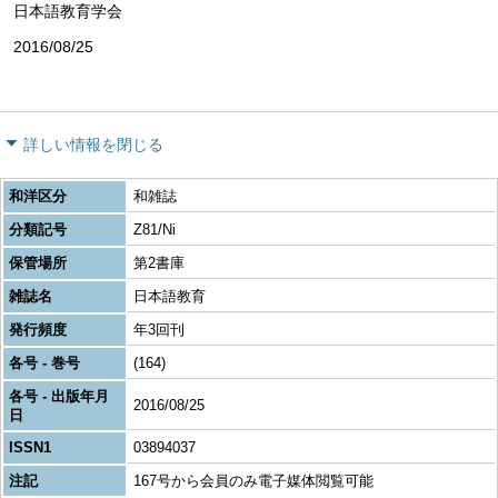
日本語教育学会
2016/08/25
詳しい情報を閉じる
和洋区分
和雑誌
分類記号
Z81/Ni
保管場所
第2書庫
雑誌名
日本語教育
発行頻度
年3回刊
各号 - 巻号
(164)
各号 - 出版年月
2016/08/25
日
ISSN1
03894037
注記
167号から会員のみ電子媒体閲覧可能