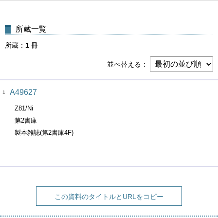
所蔵一覧
所蔵
1
冊
並べ替える
A49627
1
Z81/Ni
第2書庫
製本雑誌(第2書庫4F)
この資料のタイトルとURLをコピー