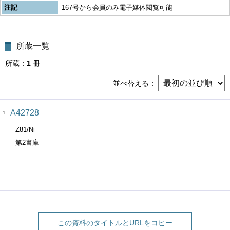
注記
167号から会員のみ電子媒体閲覧可能
所蔵一覧
所蔵
1
冊
並べ替える
A42728
1
Z81/Ni
第2書庫
この資料のタイトルとURLをコピー