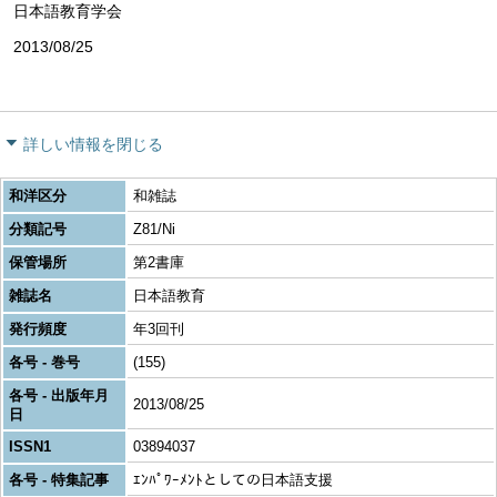
日本語教育学会
2013/08/25
詳しい情報を閉じる
和洋区分
和雑誌
分類記号
Z81/Ni
保管場所
第2書庫
雑誌名
日本語教育
発行頻度
年3回刊
各号 - 巻号
(155)
各号 - 出版年月
2013/08/25
日
ISSN1
03894037
各号 - 特集記事
ｴﾝﾊﾟﾜｰﾒﾝﾄとしての日本語支援