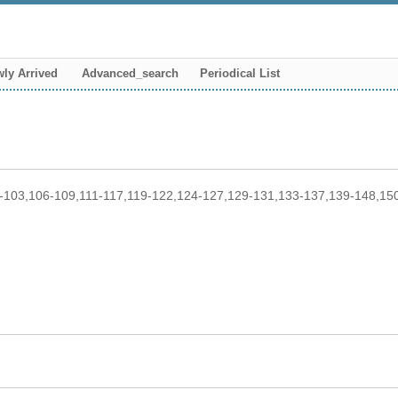
ly Arrived
Advanced_search
Periodical List
0-103,106-109,111-117,119-122,124-127,129-131,133-137,139-148,1