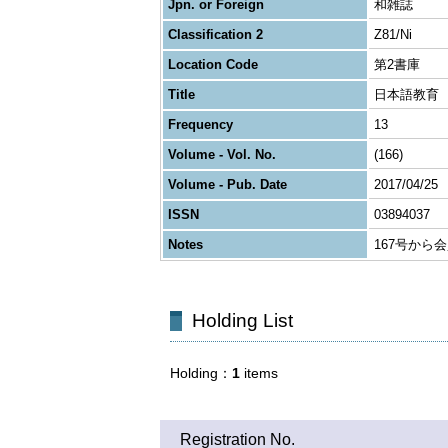
Jpn. or Foreign
和雑誌
Classification 2
Z81/Ni
Location Code
第2書庫
Title
日本語教育
Frequency
13
Volume - Vol. No.
(166)
Volume - Pub. Date
2017/04/25
ISSN
03894037
Notes
167号から
Holding List
Holding
1
items
Registration No.