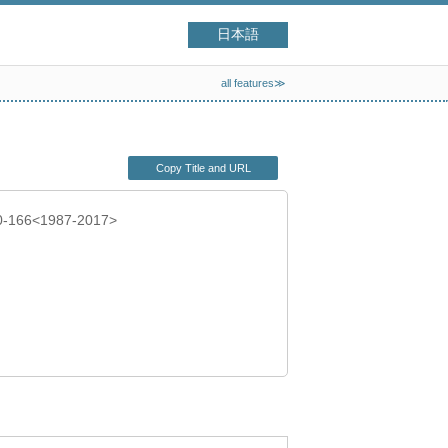
日本語
all features≫
Copy Title and URL
50-166<1987-2017>