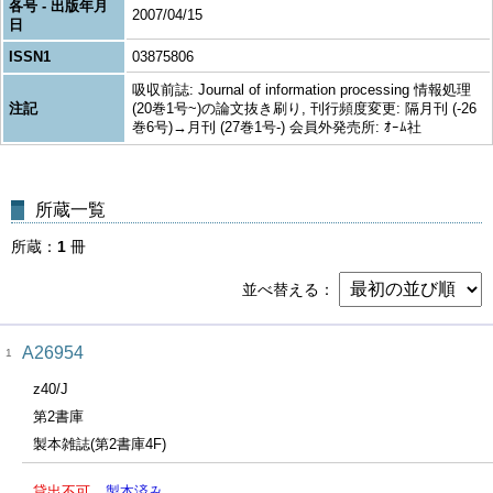
各号 - 出版年月
2007/04/15
日
ISSN1
03875806
吸収前誌: Journal of information processing 情報処理
注記
(20巻1号~)の論文抜き刷り, 刊行頻度変更: 隔月刊 (-26
巻6号)→月刊 (27巻1号-) 会員外発売所: ｵｰﾑ社
所蔵一覧
所蔵
1
冊
並べ替える
A26954
1
z40/J
第2書庫
製本雑誌(第2書庫4F)
貸出不可
製本済み