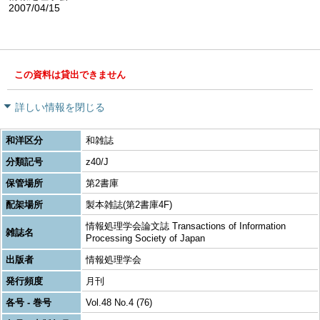
2007/04/15
この資料は貸出できません
詳しい情報を閉じる
和洋区分
和雑誌
分類記号
z40/J
保管場所
第2書庫
配架場所
製本雑誌(第2書庫4F)
情報処理学会論文誌 Transactions of Information
雑誌名
Processing Society of Japan
出版者
情報処理学会
発行頻度
月刊
各号 - 巻号
Vol.48 No.4 (76)