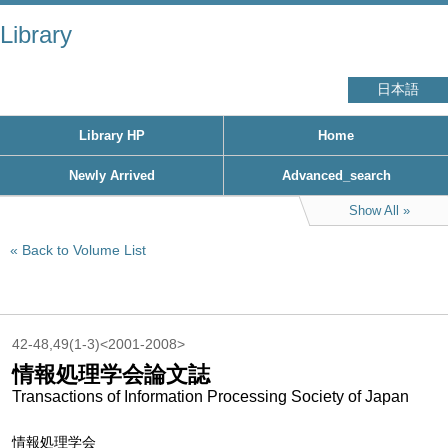
Library
日本語
Library HP
Home
Newly Arrived
Advanced_search
Show All
Back to Volume List
42-48,49(1-3)<2001-2008>
情報処理学会論文誌
Transactions of Information Processing Society of Japan
情報処理学会