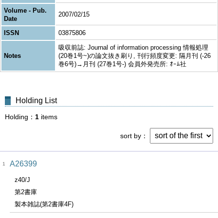
Volume - Pub.
2007/02/15
Date
ISSN
03875806
吸収前誌: Journal of information processing 情報処理
Notes
(20巻1号~)の論文抜き刷り, 刊行頻度変更: 隔月刊 (-26
巻6号)→月刊 (27巻1号-) 会員外発売所: ｵｰﾑ社
Holding List
Holding
1
items
sort by
A26399
1
z40/J
第2書庫
製本雑誌(第2書庫4F)