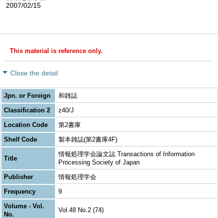
2007/02/15
This material is reference only.
Close the detail
Jpn. or Foreign
和雑誌
Classification 2
z40/J
Location Code
第2書庫
Shelf Code
製本雑誌(第2書庫4F)
情報処理学会論文誌 Transactions of Information
Title
Processing Society of Japan
Publisher
情報処理学会
Frequency
9
Volume - Vol.
Vol.48 No.2 (74)
No.