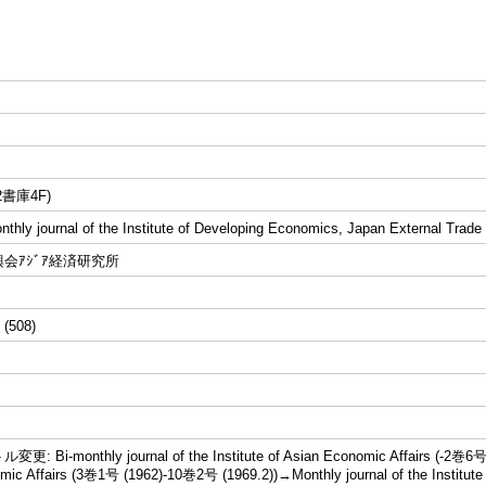
書庫4F)
ly journal of the Institute of Developing Economics, Japan External Trade
会ｱｼﾞｱ経済研究所
 (508)
Bi-monthly journal of the Institute of Asian Economic Affairs (-2巻6号 (19
mic Affairs (3巻1号 (1962)-10巻2号 (1969.2))→Monthly journal of the Institute