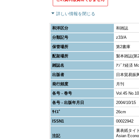
詳しい情報を閉じる
和洋区分
和雑誌
分類記号
z33/A
保管場所
第2書庫
配架場所
製本雑誌(第2
雑誌名
ｱｼﾞｱ経済 Month
出版者
日本貿易振興
発行頻度
月刊
各号 - 巻号
Vol.45 No.10
各号 - 出版年月日
2004/10/15
ｻｲｽﾞ
26cm
ISSN1
00022942
裏表紙タイトル変更: 
注記
Asian Econo