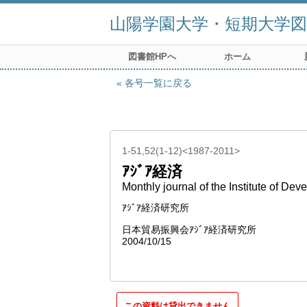
山陽学園大学・短期大学図
図書館HPへ
ホーム
各号一覧に戻る
1-51,52(1-12)<1987-2011>
ｱｼﾞｱ経済
Monthly journal of the Institute of D
ｱｼﾞｱ経済研究所
日本貿易振興会ｱｼﾞｱ経済研究所
2004/10/15
この資料は貸出できません