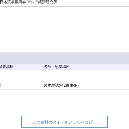
 日本貿易振興会 アジア経済研究所
 保管場所
各号 - 配架場所
庫
製本雑誌(第2書庫4F)
この資料のタイトルとURLをコピー