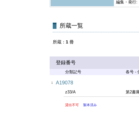
編集・発行:
所蔵一覧
所蔵
1
冊
登録番号
分類記号
各号 -
A19078
1
z33/A
第2書
貸出不可
製本済み