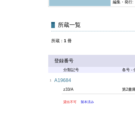
編集・発行:
所蔵一覧
所蔵
1
冊
登録番号
分類記号
各号 -
A19684
1
z33/A
第2書
貸出不可
製本済み