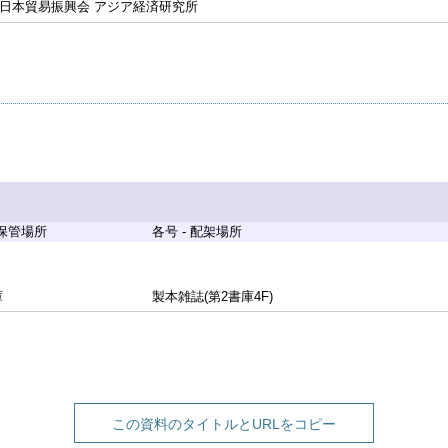
 日本貿易振興会 アジア経済研究所
 保管場所
各号 - 配架場所
庫
製本雑誌(第2書庫4F)
この資料のタイトルとURLをコピー