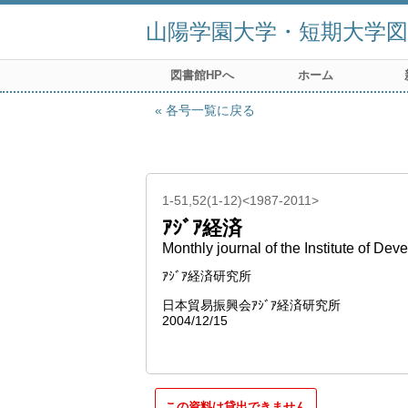
山陽学園大学・短期大学図
図書館HPへ
ホーム
各号一覧に戻る
1-51,52(1-12)<1987-2011>
ｱｼﾞｱ経済
Monthly journal of the Institute of D
ｱｼﾞｱ経済研究所
日本貿易振興会ｱｼﾞｱ経済研究所
2004/12/15
この資料は貸出できません