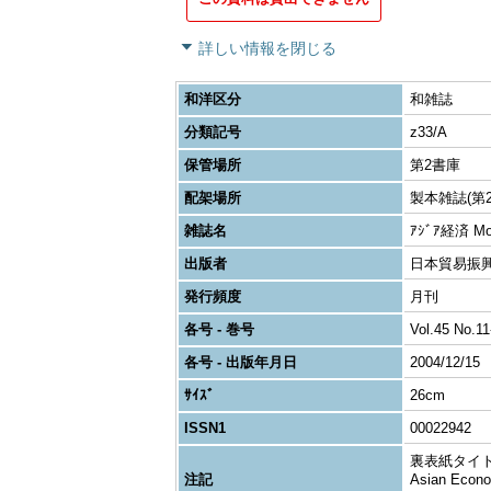
詳しい情報を閉じる
和洋区分
和雑誌
分類記号
z33/A
保管場所
第2書庫
配架場所
製本雑誌(第2
雑誌名
ｱｼﾞｱ経済 Month
出版者
日本貿易振興
発行頻度
月刊
各号 - 巻号
Vol.45 No.11
各号 - 出版年月日
2004/12/15
ｻｲｽﾞ
26cm
ISSN1
00022942
裏表紙タイトル変更: 
注記
Asian Econo