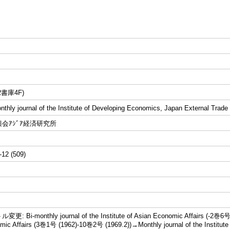
書庫4F)
ly journal of the Institute of Developing Economics, Japan External Trade
会ｱｼﾞｱ経済研究所
-12 (509)
Bi-monthly journal of the Institute of Asian Economic Affairs (-2巻6号 (19
mic Affairs (3巻1号 (1962)-10巻2号 (1969.2))→Monthly journal of the Institute