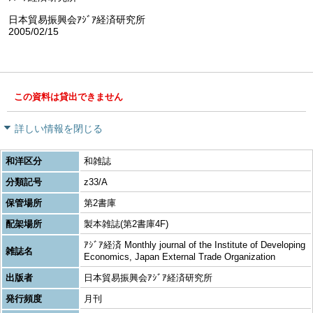
日本貿易振興会ｱｼﾞｱ経済研究所
2005/02/15
この資料は貸出できません
詳しい情報を閉じる
和洋区分
和雑誌
分類記号
z33/A
保管場所
第2書庫
配架場所
製本雑誌(第2書庫4F)
ｱｼﾞｱ経済 Monthly journal of the Institute of Developing
雑誌名
Economics, Japan External Trade Organization
出版者
日本貿易振興会ｱｼﾞｱ経済研究所
発行頻度
月刊