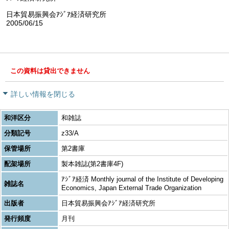
日本貿易振興会ｱｼﾞｱ経済研究所
2005/06/15
この資料は貸出できません
詳しい情報を閉じる
和洋区分
和雑誌
分類記号
z33/A
保管場所
第2書庫
配架場所
製本雑誌(第2書庫4F)
ｱｼﾞｱ経済 Monthly journal of the Institute of Developing
雑誌名
Economics, Japan External Trade Organization
出版者
日本貿易振興会ｱｼﾞｱ経済研究所
発行頻度
月刊