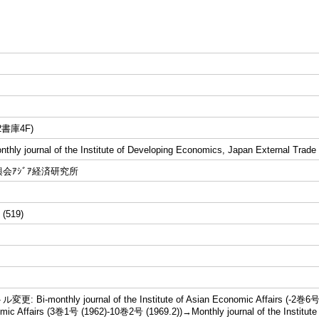
書庫4F)
ly journal of the Institute of Developing Economics, Japan External Trade
会ｱｼﾞｱ経済研究所
 (519)
Bi-monthly journal of the Institute of Asian Economic Affairs (-2巻6号 (19
mic Affairs (3巻1号 (1962)-10巻2号 (1969.2))→Monthly journal of the Institute