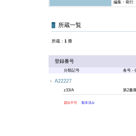
編集・発行:
所蔵一覧
所蔵
1
冊
登録番号
分類記号
各号 -
A22227
1
z33/A
第2書
貸出不可
製本済み