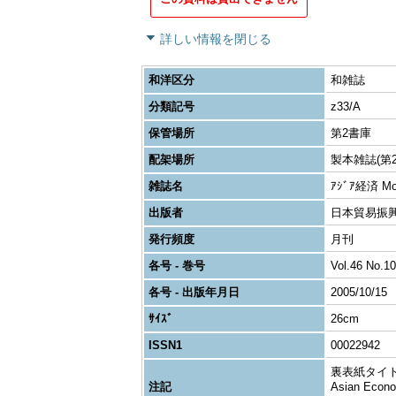
詳しい情報を閉じる
和洋区分
和雑誌
分類記号
z33/A
保管場所
第2書庫
配架場所
製本雑誌(第2
雑誌名
ｱｼﾞｱ経済 Month
出版者
日本貿易振興
発行頻度
月刊
各号 - 巻号
Vol.46 No.10
各号 - 出版年月日
2005/10/15
ｻｲｽﾞ
26cm
ISSN1
00022942
裏表紙タイトル変更: 
注記
Asian Econo