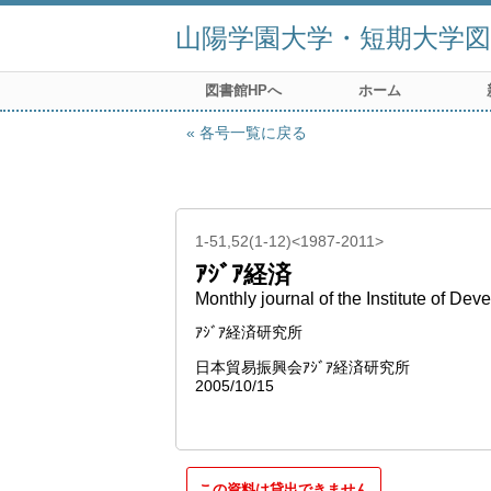
山陽学園大学・短期大学図
図書館HPへ
ホーム
各号一覧に戻る
1-51,52(1-12)<1987-2011>
ｱｼﾞｱ経済
Monthly journal of the Institute of D
ｱｼﾞｱ経済研究所
日本貿易振興会ｱｼﾞｱ経済研究所
2005/10/15
この資料は貸出できません