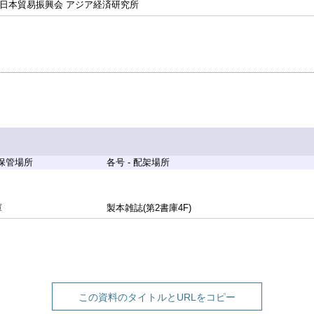
 日本貿易振興会 アジア経済研究所
 保管場所
各号 - 配架場所
庫
製本雑誌(第2書庫4F)
この資料のタイトルとURLをコピー