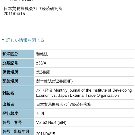
日本貿易振興会ｱｼﾞｱ経済研究所
2011/04/15
詳しい情報を閉じる
和洋区分
和雑誌
分類記号
z33/A
保管場所
第2書庫
配架場所
製本雑誌(第2書庫4F)
ｱｼﾞｱ経済 Monthly journal of the Institute of Developing
雑誌名
Economics, Japan External Trade Organization
出版者
日本貿易振興会ｱｼﾞｱ経済研究所
発行頻度
月刊
各号 - 巻号
Vol.52 No.4 (584)
各号 - 出版年月
2011/04/15