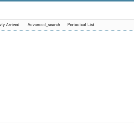
ly Arrived
Advanced_search
Periodical List