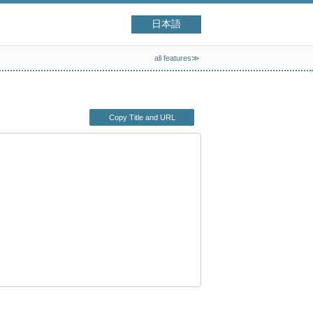
日本語
all features≫
Copy Title and URL