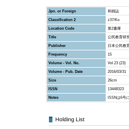
Jpn. or Foreign
和雑誌
Classification 2
z37/Ko
Location Code
第2書庫
Title
公民教育研究 The
Publisher
日本公民教
Frequency
15
Volume - Vol. No.
Vol.23 (23)
Volume - Pub. Date
2016/03/31
Size
26cm
ISSN
13448323
Notes
ISSNは6号
Holding List