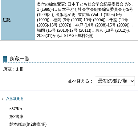
奥付の編集変更: 日本子ども社会学会紀要委員会 (Vol.
1 (1995)-)→日本子ども社会学会紀要編集委員会 (<5号
(1999)>-), 出版地変更: 東広島 (Vol. 1 (1995)-5号
注記
(1999))→福岡 (6号 (2000)-10号 (2004))→千葉 (11号
(2005)-13号 (2007))→神戸 (14号 (2008)-15号 (2009))→
福岡 (16号 (2010)-17号 (2011))→東京 (18号 (2012)-),
2025(31)からJ-STAGE無料公開
所蔵一覧
所蔵
1
冊
並べ替える
A64066
1
z37/Ko
第2書庫
製本雑誌(第2書庫4F)