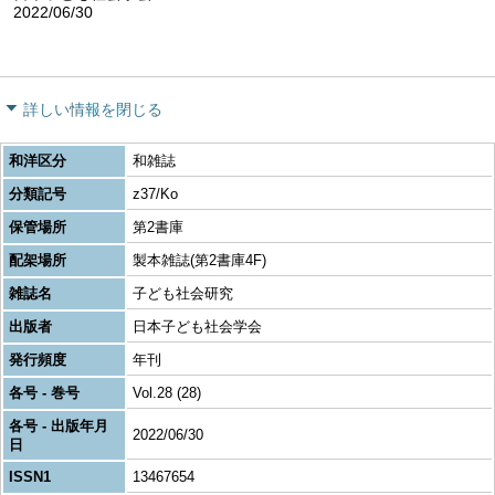
2022/06/30
詳しい情報を閉じる
和洋区分
和雑誌
分類記号
z37/Ko
保管場所
第2書庫
配架場所
製本雑誌(第2書庫4F)
雑誌名
子ども社会研究
出版者
日本子ども社会学会
発行頻度
年刊
各号 - 巻号
Vol.28 (28)
各号 - 出版年月
2022/06/30
日
ISSN1
13467654