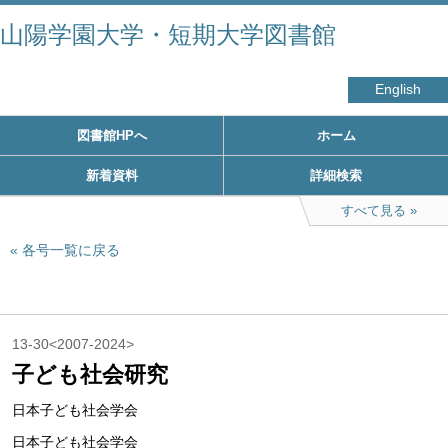
山陽学園大学・短期大学図書館
English
図書館HPへ
ホーム
新着資料
詳細検索
すべて見る
各号一覧に戻る
13-30<2007-2024>
子ども社会研究
日本子ども社会学会
日本子ども社会学会