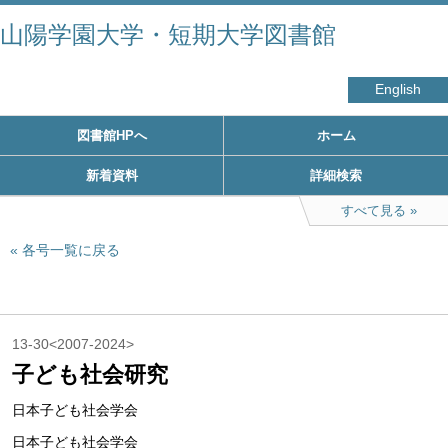
山陽学園大学・短期大学図書館
English
図書館HPへ
ホーム
新着資料
詳細検索
すべて見る
各号一覧に戻る
13-30<2007-2024>
子ども社会研究
日本子ども社会学会
日本子ども社会学会