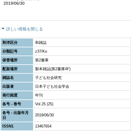
2019/06/30
詳しい情報を閉じる
和洋区分
和雑誌
分類記号
z37/Ko
保管場所
第2書庫
配架場所
製本雑誌(第2書庫4F)
雑誌名
子ども社会研究
出版者
日本子ども社会学会
発行頻度
年刊
各号 - 巻号
Vol.25 (25)
各号 - 出版年月
2019/06/30
日
ISSN1
13467654