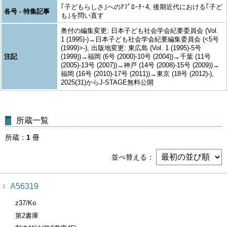
｢子どもらしさ｣へのｱﾌﾟﾛｰﾁ･4, 後期近代における｢子ど
各号 - 特集記事
も｣を問い直す
奥付の編集変更: 日本子ども社会学会紀要委員会 (Vol.
1 (1995)-)→日本子ども社会学会紀要編集委員会 (<5号
(1999)>-), 出版地変更: 東広島 (Vol. 1 (1995)-5号
注記
(1999))→福岡 (6号 (2000)-10号 (2004))→千葉 (11号
(2005)-13号 (2007))→神戸 (14号 (2008)-15号 (2009))→
福岡 (16号 (2010)-17号 (2011))→東京 (18号 (2012)-),
2025(31)からJ-STAGE無料公開
所蔵一覧
所蔵
1
冊
並べ替える
A56319
1
z37/Ko
第2書庫