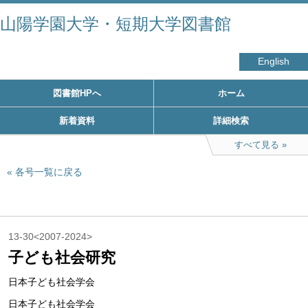
山陽学園大学・短期大学図書館
English
図書館HPへ
ホーム
新着資料
詳細検索
すべて見る
各号一覧に戻る
13-30<2007-2024>
子ども社会研究
日本子ども社会学会
日本子ども社会学会