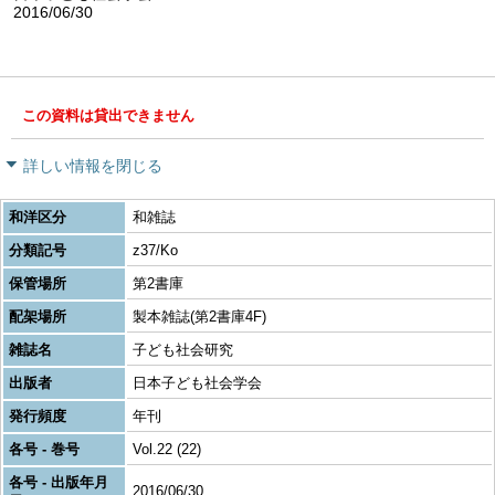
2016/06/30
この資料は貸出できません
詳しい情報を閉じる
和洋区分
和雑誌
分類記号
z37/Ko
保管場所
第2書庫
配架場所
製本雑誌(第2書庫4F)
雑誌名
子ども社会研究
出版者
日本子ども社会学会
発行頻度
年刊
各号 - 巻号
Vol.22 (22)
各号 - 出版年月
2016/06/30