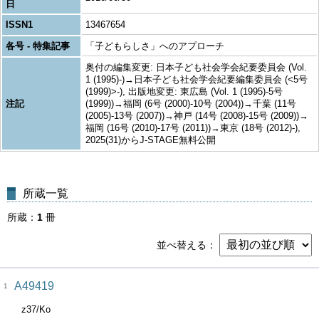
日
ISSN1
13467654
各号 - 特集記事
「子どもらしさ」へのアプローチ
奥付の編集変更: 日本子ども社会学会紀要委員会 (Vol.
1 (1995)-)→日本子ども社会学会紀要編集委員会 (<5号
(1999)>-), 出版地変更: 東広島 (Vol. 1 (1995)-5号
注記
(1999))→福岡 (6号 (2000)-10号 (2004))→千葉 (11号
(2005)-13号 (2007))→神戸 (14号 (2008)-15号 (2009))→
福岡 (16号 (2010)-17号 (2011))→東京 (18号 (2012)-),
2025(31)からJ-STAGE無料公開
所蔵一覧
所蔵
1
冊
並べ替える
A49419
1
z37/Ko