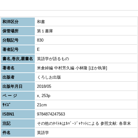
和洋区分
和書
保管場所
第１書庫
分類記号
830
著者記号
E
書名,巻次,叢書名
英語学が語るもの
著者名
米倉綽編 中村芳久編 小林隆 [ほか執筆]
出版者
くろしお出版
出版年月日
2018/05
ペ ー ジ
x, 253p
ｻｲｽﾞ
21cm
ISBN1
9784874247563
注記
その他のﾀｲﾄﾙはｶﾊﾞｰｼﾞｬｹｯﾄによる 参照文献: 各章末
件名
英語学