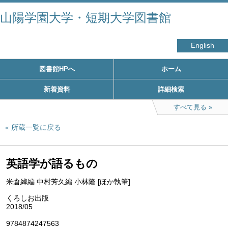
山陽学園大学・短期大学図書館
English
図書館HPへ
ホーム
新着資料
詳細検索
すべて見る
所蔵一覧に戻る
英語学が語るもの
米倉綽編 中村芳久編 小林隆 [ほか執筆]
くろしお出版
2018/05
9784874247563