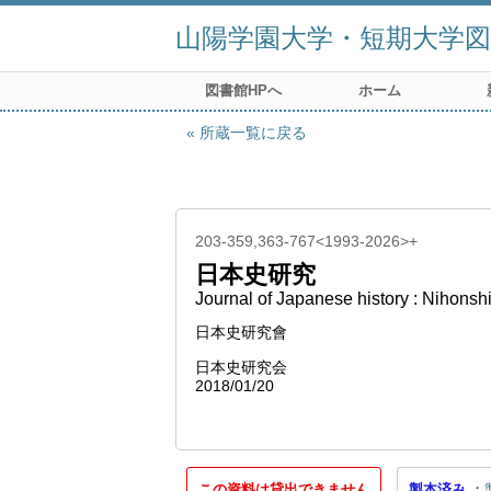
山陽学園大学・短期大学図
図書館HPへ
ホーム
所蔵一覧に戻る
203-359,363-767<1993-2026>+
日本史研究
Journal of Japanese history : Nihonsh
日本史研究會
日本史研究会
2018/01/20
この資料は貸出できません
製本済み