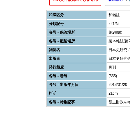
和洋区分
和雑誌
分類記号
z21/Ni
各号 - 保管場所
第2書庫
各号 - 配架場所
製本雑誌(第2
雑誌名
日本史研究 Journ
出版者
日本史研究
発行頻度
月刊
各号 - 巻号
(665)
各号 - 出版年月日
2018/01/20
ｻｲｽﾞ
21cm
各号 - 特集記事
領主財政を