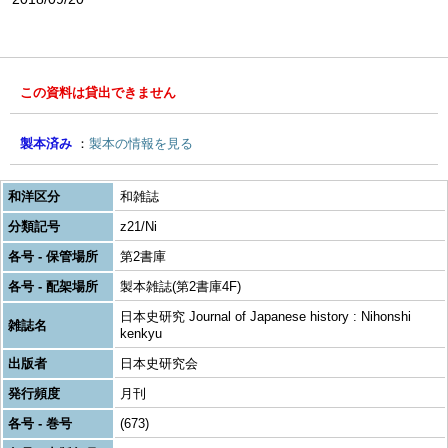
この資料は貸出できません
製本済み
製本の情報を見る
和洋区分
和雑誌
分類記号
z21/Ni
各号 - 保管場所
第2書庫
各号 - 配架場所
製本雑誌(第2書庫4F)
日本史研究 Journal of Japanese history : Nihonshi
雑誌名
kenkyu
出版者
日本史研究会
発行頻度
月刊
各号 - 巻号
(673)