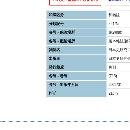
和洋区分
和雑誌
分類記号
z21/Ni
各号 - 保管場所
第2書庫
各号 - 配架場所
製本雑誌(第2
雑誌名
日本史研究 Journ
出版者
日本史研究
発行頻度
月刊
各号 - 巻号
(713)
各号 - 出版年月日
2022/01
ｻｲｽﾞ
21cm