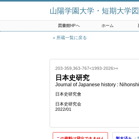
山陽学園大学・短期大学図
図書館HPへ
ホーム
所蔵一覧に戻る
203-359,363-767<1993-2026>+
日本史研究
Journal of Japanese history : Nihonsh
日本史研究會
日本史研究会
2022/01
この資料は貸出できません
製本済み