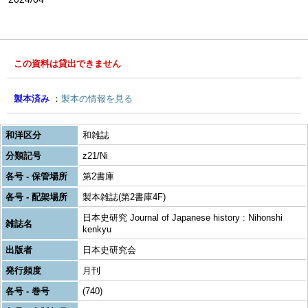
この資料は貸出できません
製本済み
製本の情報を見る
和洋区分
和雑誌
分類記号
z21/Ni
各号 - 保管場所
第2書庫
各号 - 配架場所
製本雑誌(第2書庫4F)
日本史研究 Journal of Japanese history : Nihonshi
雑誌名
kenkyu
出版者
日本史研究会
発行頻度
月刊
各号 - 巻号
(740)