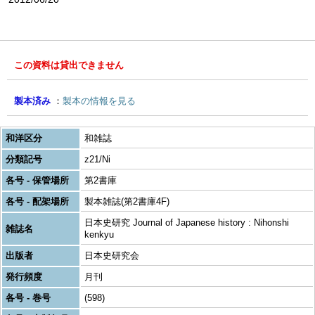
この資料は貸出できません
製本済み
製本の情報を見る
和洋区分
和雑誌
分類記号
z21/Ni
各号 - 保管場所
第2書庫
各号 - 配架場所
製本雑誌(第2書庫4F)
日本史研究 Journal of Japanese history : Nihonshi
雑誌名
kenkyu
出版者
日本史研究会
発行頻度
月刊
各号 - 巻号
(598)