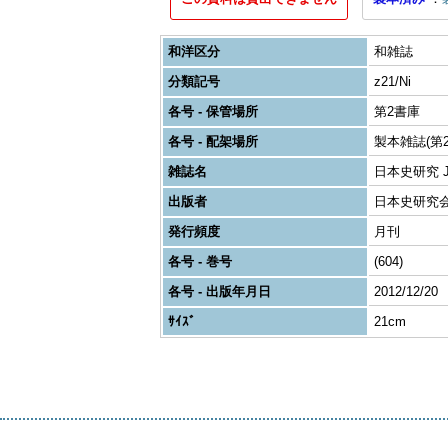
和洋区分
和雑誌
分類記号
z21/Ni
各号 - 保管場所
第2書庫
各号 - 配架場所
製本雑誌(第2
雑誌名
日本史研究 Journ
出版者
日本史研究
発行頻度
月刊
各号 - 巻号
(604)
各号 - 出版年月日
2012/12/20
ｻｲｽﾞ
21cm