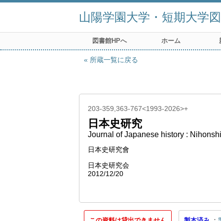
山陽学園大学・短期大学図
図書館HPへ
ホーム
所蔵一覧に戻る
203-359,363-767<1993-2026>+
日本史研究
Journal of Japanese history : Nihonsh
日本史研究會
日本史研究会
2012/12/20
この資料は貸出できません
製本済み