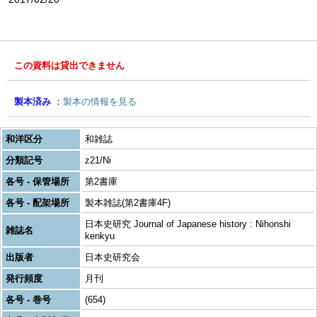
この資料は貸出できません
製本済み
製本の情報を見る
和洋区分
和雑誌
分類記号
z21/Ni
各号 - 保管場所
第2書庫
各号 - 配架場所
製本雑誌(第2書庫4F)
日本史研究 Journal of Japanese history : Nihonshi
雑誌名
kenkyu
出版者
日本史研究会
発行頻度
月刊
各号 - 巻号
(654)