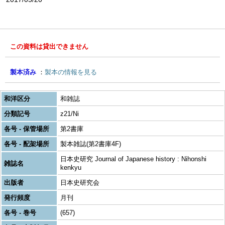
この資料は貸出できません
製本済み
製本の情報を見る
和洋区分
和雑誌
分類記号
z21/Ni
各号 - 保管場所
第2書庫
各号 - 配架場所
製本雑誌(第2書庫4F)
日本史研究 Journal of Japanese history : Nihonshi
雑誌名
kenkyu
出版者
日本史研究会
発行頻度
月刊
各号 - 巻号
(657)