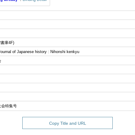
書庫4F)
al of Japanese history : Nihonshi kenkyu
会
大会特集号
Copy Title and URL