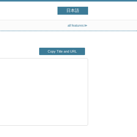
日本語
all features≫
Copy Title and URL