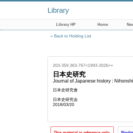
Library
Library HP
Home
New
Back to Holding List
203-359,363-767<1993-2026>+
日本史研究
Journal of Japanese history : Nihonsh
日本史研究會
日本史研究会
2018/03/20
This material is reference only.
Bindin