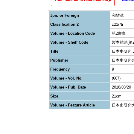
Jpn. or Foreign
和雑誌
Classification 2
z21/Ni
Volume - Location Code
第2書庫
Volume - Shelf Code
製本雑誌(第2
Title
日本史研究 Journ
Publisher
日本史研究
Frequency
9
Volume - Vol. No.
(667)
Volume - Pub. Date
2018/03/20
Size
21cm
Volume - Feature Article
日本史研究