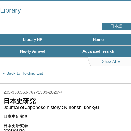
Library
日本語
Library HP
Home
Newly Arrived
Advanced_search
Show All
Back to Holding List
203-359,363-767<1993-2026>+
日本史研究
Journal of Japanese history : Nihonshi kenkyu
日本史研究會
日本史研究会
2003/06/20