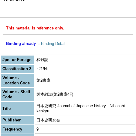
This material is reference only.
Binding already
Binding Detail
Jpn. or Foreign
和雑誌
Classification 2
z21/Ni
Volume -
第2書庫
Location Code
Volume - Shelf
製本雑誌(第2書庫4F)
Code
日本史研究 Journal of Japanese history : Nihonshi
Title
kenkyu
Publisher
日本史研究会
Frequency
9