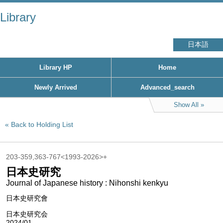
Library
日本語
Library HP
Home
Newly Arrived
Advanced_search
Show All
Back to Holding List
203-359,363-767<1993-2026>+
日本史研究
Journal of Japanese history : Nihonshi kenkyu
日本史研究會
日本史研究会
2024/01