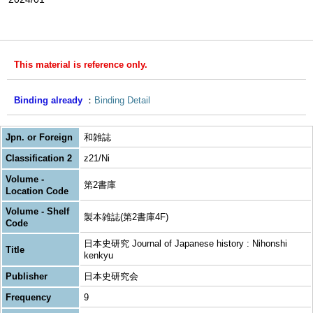
This material is reference only.
Binding already
Binding Detail
Jpn. or Foreign
和雑誌
Classification 2
z21/Ni
Volume -
第2書庫
Location Code
Volume - Shelf
製本雑誌(第2書庫4F)
Code
日本史研究 Journal of Japanese history : Nihonshi
Title
kenkyu
Publisher
日本史研究会
Frequency
9