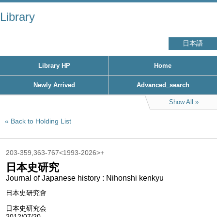
Library
日本語
Library HP
Home
Newly Arrived
Advanced_search
Show All
Back to Holding List
203-359,363-767<1993-2026>+
日本史研究
Journal of Japanese history : Nihonshi kenkyu
日本史研究會
日本史研究会
2012/07/20