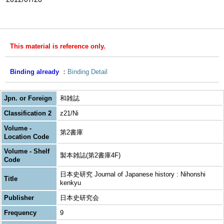
This material is reference only.
Binding already
Binding Detail
Jpn. or Foreign
和雑誌
Classification 2
z21/Ni
Volume -
第2書庫
Location Code
Volume - Shelf
製本雑誌(第2書庫4F)
Code
日本史研究 Journal of Japanese history : Nihonshi
Title
kenkyu
Publisher
日本史研究会
Frequency
9