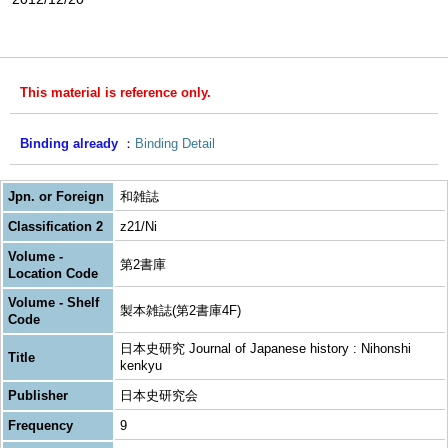
This material is reference only.
Binding already
Binding Detail
Jpn. or Foreign
和雑誌
Classification 2
z21/Ni
Volume -
第2書庫
Location Code
Volume - Shelf
製本雑誌(第2書庫4F)
Code
日本史研究 Journal of Japanese history : Nihonshi
Title
kenkyu
Publisher
日本史研究会
Frequency
9