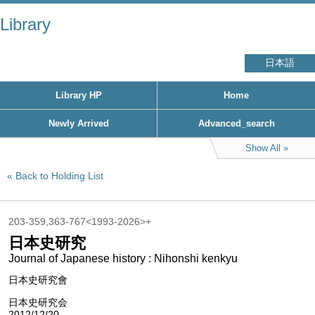
Library
日本語
Library HP
Home
Newly Arrived
Advanced_search
Show All
Back to Holding List
203-359,363-767<1993-2026>+
日本史研究
Journal of Japanese history : Nihonshi kenkyu
日本史研究會
日本史研究会
2012/12/20