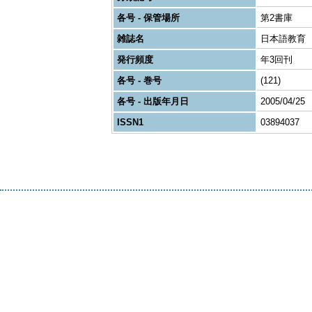
各号 - 保管場所
第2書庫
雑誌名
日本語教育
発行頻度
年3回刊
各号 - 巻号
(121)
各号 - 出版年月日
2005/04/25
ISSN1
03894037