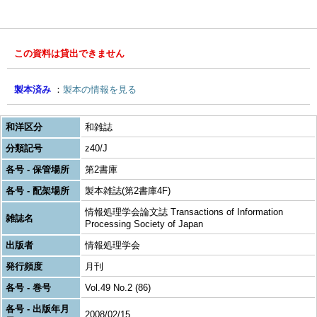
この資料は貸出できません
製本済み
製本の情報を見る
和洋区分
和雑誌
分類記号
z40/J
各号 - 保管場所
第2書庫
各号 - 配架場所
製本雑誌(第2書庫4F)
情報処理学会論文誌 Transactions of Information
雑誌名
Processing Society of Japan
出版者
情報処理学会
発行頻度
月刊
各号 - 巻号
Vol.49 No.2 (86)
各号 - 出版年月
2008/02/15