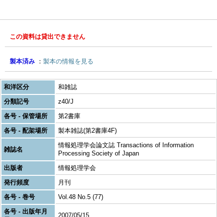
この資料は貸出できません
製本済み
製本の情報を見る
和洋区分
和雑誌
分類記号
z40/J
各号 - 保管場所
第2書庫
各号 - 配架場所
製本雑誌(第2書庫4F)
情報処理学会論文誌 Transactions of Information
雑誌名
Processing Society of Japan
出版者
情報処理学会
発行頻度
月刊
各号 - 巻号
Vol.48 No.5 (77)
各号 - 出版年月
2007/05/15