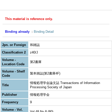
This material is reference only.
Binding already
Binding Detail
Jpn. or Foreign
和雑誌
Classification 2
z40/J
Volume -
第2書庫
Location Code
Volume - Shelf
製本雑誌(第2書庫4F)
Code
情報処理学会論文誌 Transactions of Information
Title
Processing Society of Japan
Publisher
情報処理学会
Frequency
9
Volume - Vol.
Vol.48 No.8 (80)