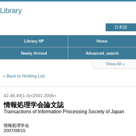
Library
日本語
Library HP
Home
Newly Arrived
Advanced_search
Show All
Back to Holding List
42-48,49(1-3)<2001-2008>
情報処理学会論文誌
Transactions of Information Processing Society of Japan
情報処理学会
2007/08/15