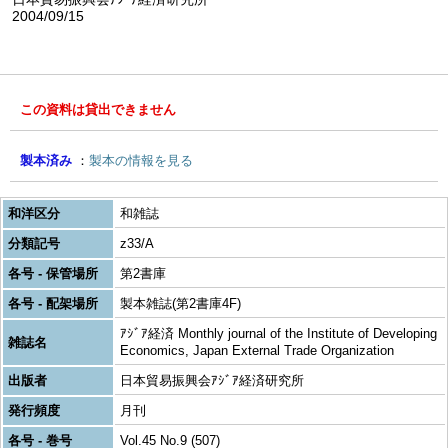
2004/09/15
この資料は貸出できません
製本済み
製本の情報を見る
和洋区分
和雑誌
分類記号
z33/A
各号 - 保管場所
第2書庫
各号 - 配架場所
製本雑誌(第2書庫4F)
ｱｼﾞｱ経済 Monthly journal of the Institute of Developing
雑誌名
Economics, Japan External Trade Organization
出版者
日本貿易振興会ｱｼﾞｱ経済研究所
発行頻度
月刊
各号 - 巻号
Vol.45 No.9 (507)