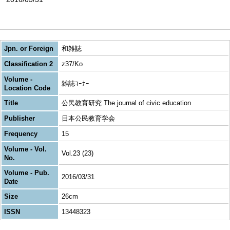
Jpn. or Foreign
和雑誌
Classification 2
z37/Ko
Volume -
雑誌ｺｰﾅｰ
Location Code
Title
公民教育研究 The journal of civic education
Publisher
日本公民教育学会
Frequency
15
Volume - Vol.
Vol.23 (23)
No.
Volume - Pub.
2016/03/31
Date
Size
26cm
ISSN
13448323